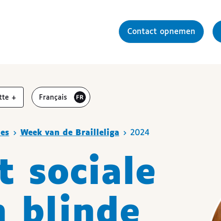
Contact opnemen
r
vergroten
Visiter le site en
tte
+
Français
es
Week van de Brailleliga
2024
t sociale
n blinde