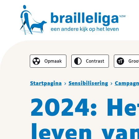
Omgekeerd
Lette
Opmaak
contrast
groo
De lay-out vereenvoudigen
Je bent hier
Startpagina
Sensibilisering
Campagn
2024: He
leven va