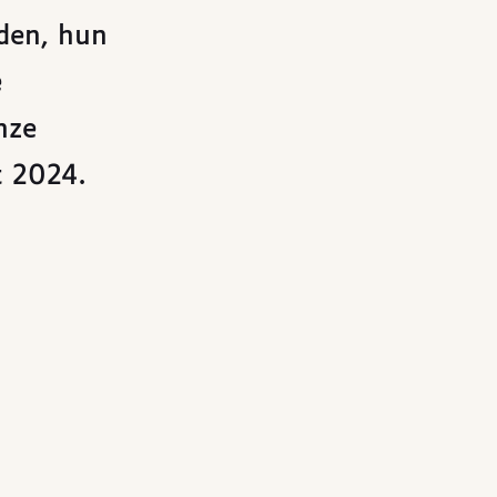
eden, hun
e
nze
t 2024.