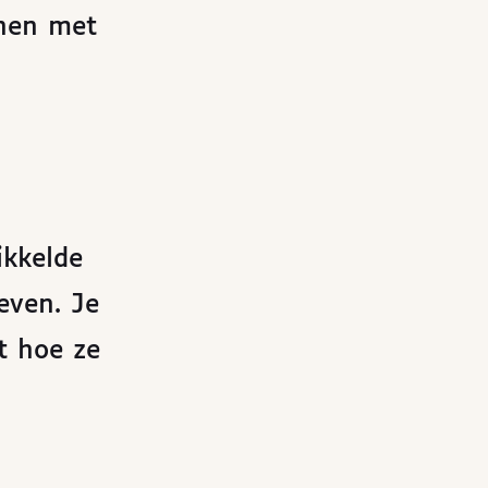
nen met
ikkelde
even. Je
t hoe ze