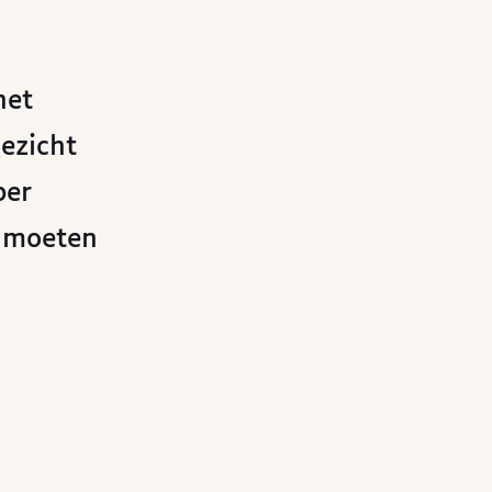
het
ezicht
per
moeten