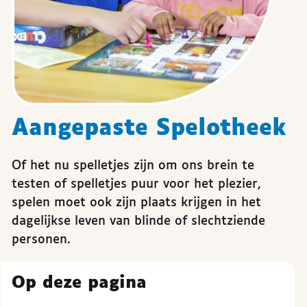
Aangepaste Spelotheek
Of het nu spelletjes zijn om ons brein te
testen of spelletjes puur voor het plezier,
spelen moet ook zijn plaats krijgen in het
dagelijkse leven van blinde of slechtziende
personen.
Op deze pagina