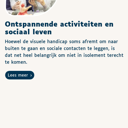
Ontspannende activiteiten en
sociaal leven
Hoewel de visuele handicap soms afremt om naar
buiten te gaan en sociale contacten te leggen, is
dat net heel belangrijk om niet in isolement terecht
te komen.
Lees meer