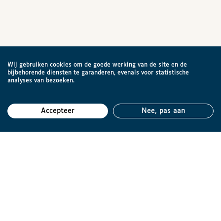
Wij gebruiken cookies om de goede werking van de site en de
bijbehorende diensten te garanderen, evenals voor statistische
analyses van bezoeken.
Accepteer
Nee, pas aan
Teru