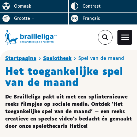
Omgekeerd
Opmaak
contrast
De lay-out vereenvoudigen
Letter
vergroten
Visiter le site en
grootte
+
Français
Je bent hier
Startpagina
Spelotheek
Spel van de maand
Het toegankelijke spel
van de maand
De Brailleliga pakt uit met een splinternieuwe
reeks filmpjes op sociale media. Ontdek ‘Het
toegankelijke spel van de maand’ — een reeks
creatieve en speelse video’s bedacht én gemaakt
door onze spelothecaris Hatice!