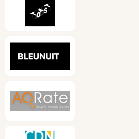
Bleunuit
AQRate
CDN