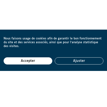
Nous faisons usage de cookies afin de garantir le bon fonctionnement
du site et des services associés, ainsi que pour l’analyse statistique
des visites.
Accepter
Ajuster
Reto