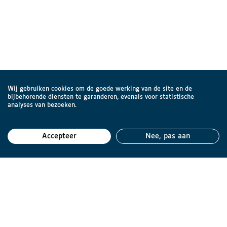
Wij gebruiken cookies om de goede werking van de site en de
bijbehorende diensten te garanderen, evenals voor statistische
analyses van bezoeken.
Accepteer
Nee, pas aan
Teru