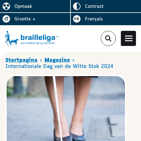
Omgekeerd
Opmaak
contrast
De lay-out vereenvoudigen
Letter
vergroten
Visiter le site en
grootte
+
Français
Je bent hier
Startpagina
Magazine
Internationale Dag van de Witte Stok 2024