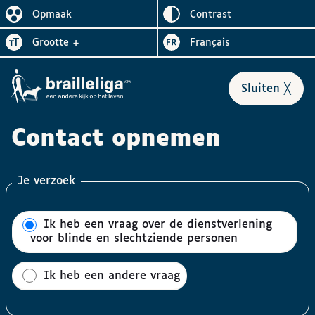
Omgekeerd
Opmaak
contrast
De lay-out vereenvoudigen
Letter
vergroten
Visiter le site en
grootte
+
Français
Formulier
sluiten
╳
Contact opnemen
Je verzoek
Ik heb een vraag over de dienstverlening
voor blinde en slechtziende personen
Ik heb een andere vraag