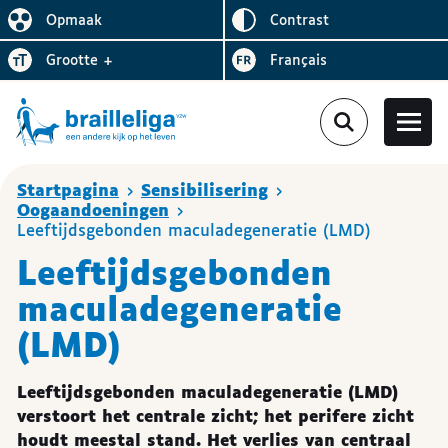
Omgekeerd
Opmaak
contrast
De lay-out vereenvoudigen
Letter
vergroten
Visiter le site en
grootte
+
Français
Je bent hier
Startpagina
Sensibilisering
Oogaandoeningen
Leeftijdsgebonden maculadegeneratie (LMD)
Leeftijdsgebonden
maculadegeneratie
(LMD)
Leeftijdsgebonden maculadegeneratie (LMD)
verstoort het centrale zicht; het perifere zicht
houdt meestal stand. Het verlies van centraal