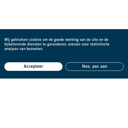
Wij gebruiken cookies om de goede werking van de site en de
bijbehorende diensten te garanderen, evenals voor statistische
analyses van bezoeken.
Accepteer
Nee, pas aan
Teru