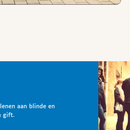
rlenen aan blinde en
 gift.