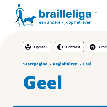
Omgekeerd
Lette
Opmaak
contrast
groo
De lay-out vereenvoudigen
Je bent hier
Startpagina
Regiohuizen
Geel
Geel