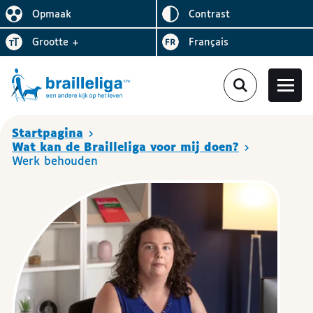
Omgekeerd
Opmaak
contrast
De lay-out vereenvoudigen
Letter
vergroten
Visiter le site en
grootte
+
Français
Je bent hier
Startpagina
Wat kan de Brailleliga voor mij doen?
Werk behouden