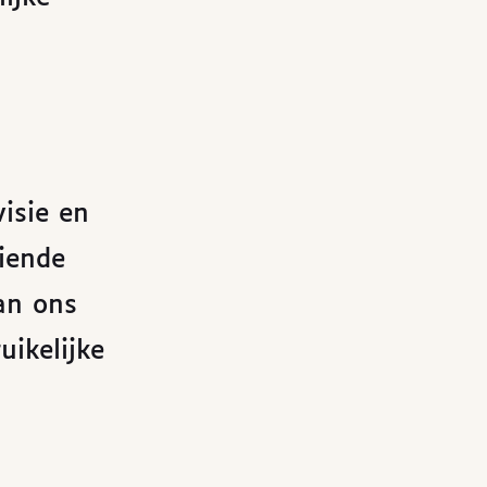
visie en
ziende
an ons
ikelijke