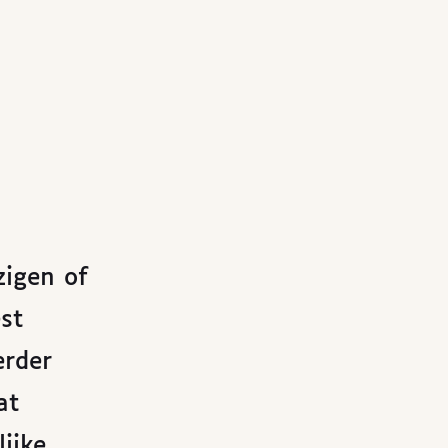
zigen of
st
erder
at
ijke