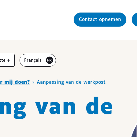
Contact opnemen
r
vergroten
Visiter le site en
tte
+
Français
or mij doen?
Aanpassing van de werkpost
ng van de
t