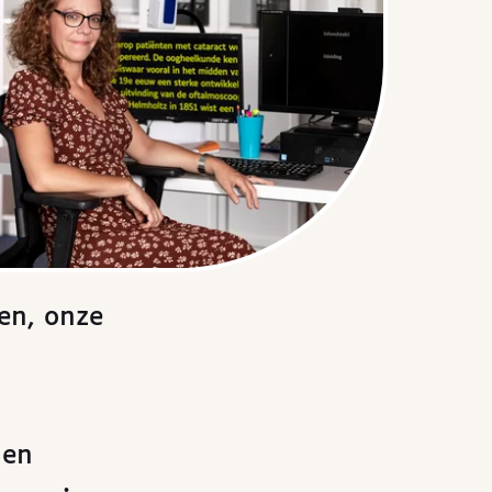
en, onze
 en