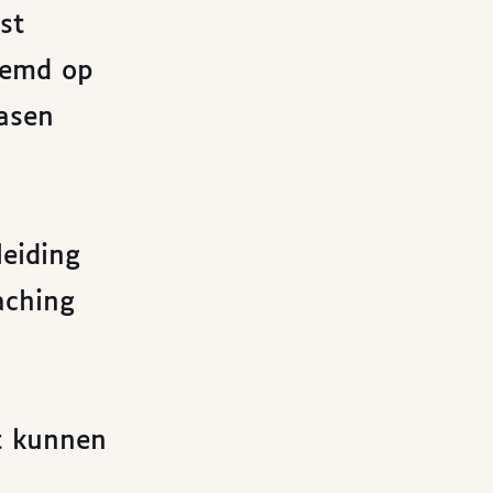
st
temd op
fasen
eiding
aching
ct kunnen