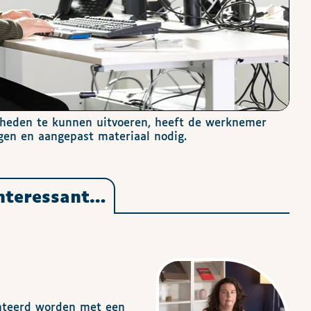
gheden te kunnen uitvoeren, heeft de werknemer
gen en aangepast materiaal nodig.
interessant…
onteerd worden met een