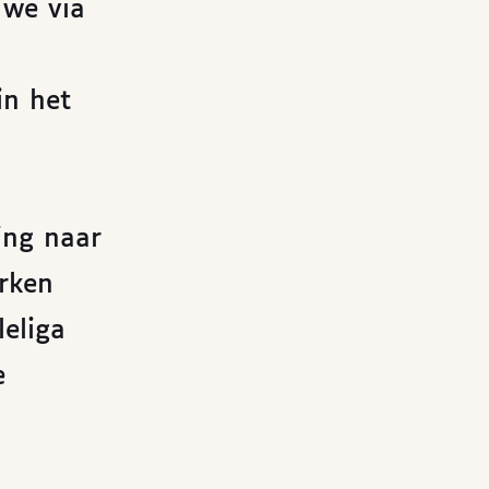
 we via
in het
ing naar
rken
leliga
e