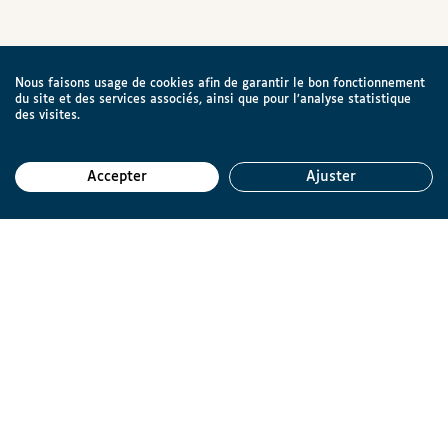
Nous faisons usage de cookies afin de garantir le bon fonctionnement
du site et des services associés, ainsi que pour l’analyse statistique
des visites.
Accepter
Ajuster
Reto
Ligue Braille asbl
Rue d'Angleterre 57