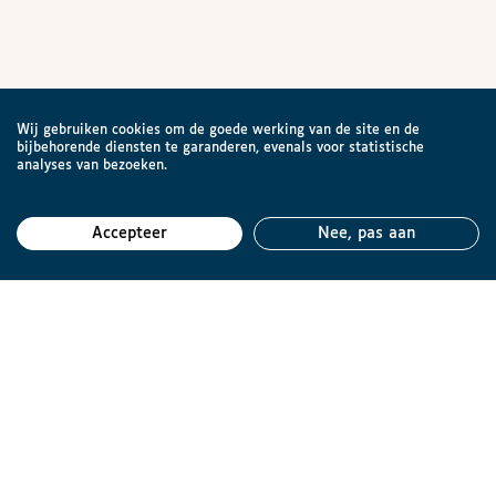
Wij gebruiken cookies om de goede werking van de site en de
bijbehorende diensten te garanderen, evenals voor statistische
analyses van bezoeken.
Accepteer
Nee, pas aan
Teru
Brailleliga vzw