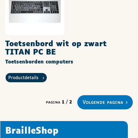
Toetsenbord wit op zwart
TITAN PC BE
Toetsenborden computers
Productdetails
volgende pagina
pagina
1
/
2
BrailleShop