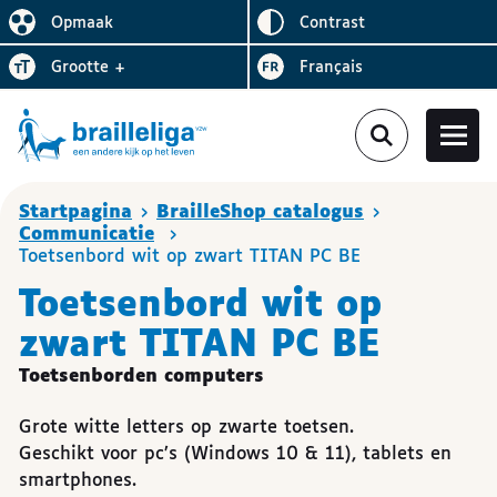
Omgekeerd
Opmaak
contrast
De lay-out vereenvoudigen
Letter
vergroten
Visiter le site en
grootte
+
Français
Je bent hier :
Startpagina
BrailleShop catalogus
Communicatie
Toetsenbord wit op zwart TITAN PC BE
Toetsenbord wit op
zwart TITAN PC BE
Toetsenborden computers
Grote witte letters op zwarte toetsen.
Geschikt voor pc’s (Windows 10 & 11), tablets en
smartphones.