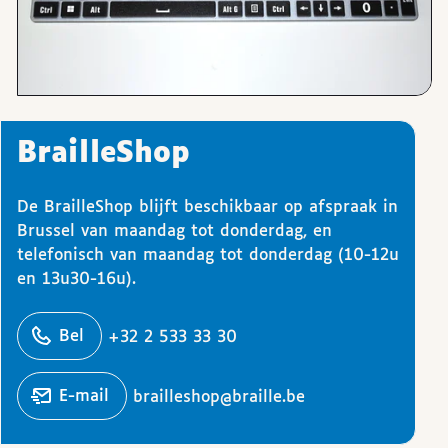
BrailleShop
De BrailleShop blijft beschikbaar op afspraak in
Brussel van maandag tot donderdag, en
telefonisch van maandag tot donderdag (10-12u
en 13u30-16u).
ons
Bel
+32 2 533 33 30
Stuur een
e-mail
brailleshop@braille.be