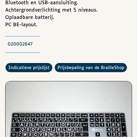
Bluetooth en USB-aansluiting.
Achtergrondverlichting met 5 niveaus.
Oplaadbare batterij.
PC BE-layout.
020002647
De
raadplegen
Hoe werkt de
?
indicatieve prijslijst
prijsbepaling van de BrailleShop
Afbeeldingen