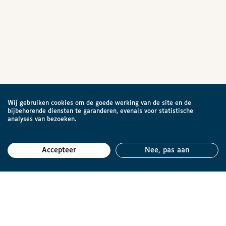
Wij gebruiken cookies om de goede werking van de site en de
bijbehorende diensten te garanderen, evenals voor statistische
analyses van bezoeken.
Accepteer
Nee, pas aan
Teru