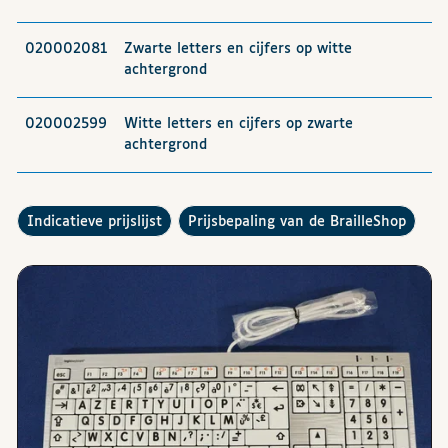
020002081
Zwarte letters en cijfers op witte
achtergrond
020002599
Witte letters en cijfers op zwarte
achtergrond
De
raadplegen
Hoe werkt de
?
indicatieve prijslijst
prijsbepaling van de BrailleShop
Afbeeldingen