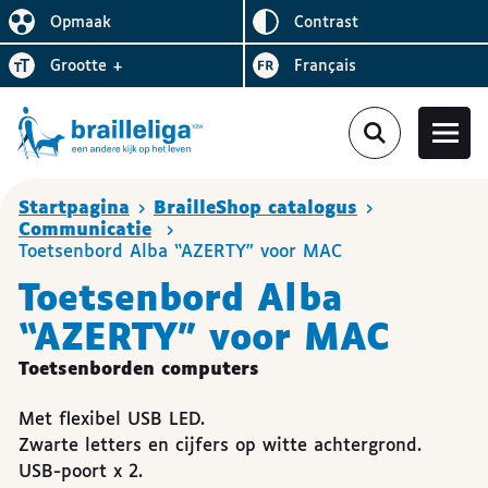
Omgekeerd
Opmaak
contrast
De lay-out vereenvoudigen
Letter
vergroten
Visiter le site en
grootte
+
Français
Je bent hier :
Startpagina
BrailleShop catalogus
Communicatie
Toetsenbord Alba “AZERTY” voor MAC
Toetsenbord Alba
“AZERTY” voor MAC
Toetsenborden computers
Met flexibel USB LED.
Zwarte letters en cijfers op witte achtergrond.
USB-poort x 2.