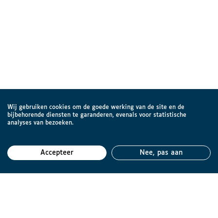
Wij gebruiken cookies om de goede werking van de site en de
bijbehorende diensten te garanderen, evenals voor statistische
analyses van bezoeken.
Accepteer
Nee, pas aan
Teru