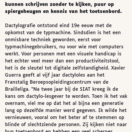
kunnen schrijven zonder te kijken, puur op
spiergeheugen en kennis van het toetsenbord.
Dactylografie ontstond eind 19e eeuw met de
opkomst van de typmachine. Sindsdien is het een
onmisbare techniek geworden, eerst voor
typmachinegebruikers, nu voor wie met computers
werkt. Voor personen met een visuele handicap is
het echter veel meer dan een productiviteitstool,
het is de sleutel tot digitale zelfstandigheid. Xavier
Guerra geeft al vijf jaar dactyloles aan het
Franstalig Beroepsopleidingscentrum van de
Brailleliga. “Na twee jaar bij de SIAT kreeg ik de
kans om dactylo-lesgever te worden. Toen ik het vak
overnam, viel me op dat het al bijna een generatie
lang op dezelfde manier werd gegeven. Ik wilde het
vernieuwen, vooral om het beter af te stemmen op
blinde of slechtziende personen. Zij kijken niet naar
hun toetsenbord en hebben een veel scherper