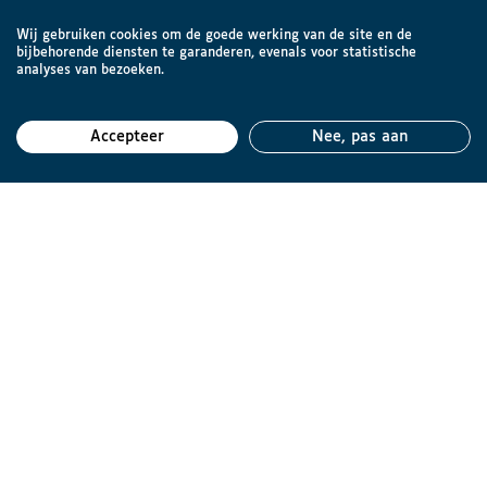
Wij gebruiken cookies om de goede werking van de site en de
bijbehorende diensten te garanderen, evenals voor statistische
analyses van bezoeken.
Accepteer
Nee, pas aan
Teru
Brailleliga vzw
Engelandstraat 57
1060 Brussel
België