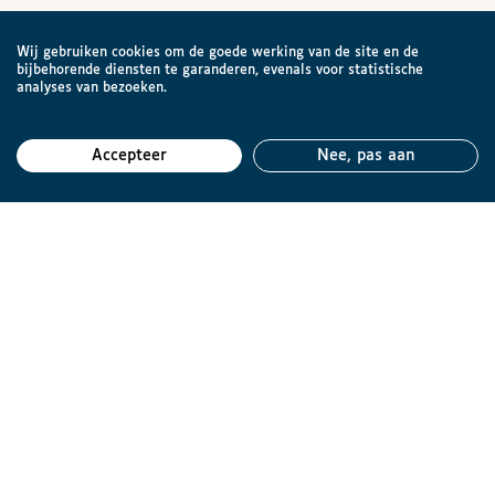
Wij gebruiken cookies om de goede werking van de site en de
bijbehorende diensten te garanderen, evenals voor statistische
analyses van bezoeken.
Accepteer
Nee, pas aan
Teru
Brailleliga vzw
Engelandstraat 57
1060 Brussel
België