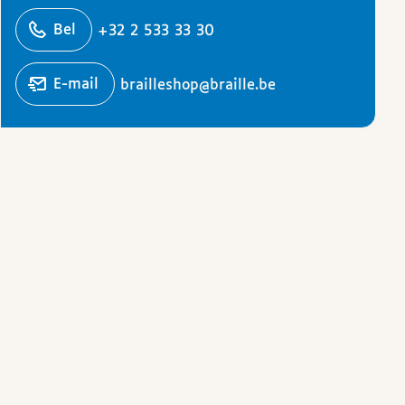
ons
Bel
+32 2 533 33 30
Stuur een
e-mail
brailleshop@braille.be