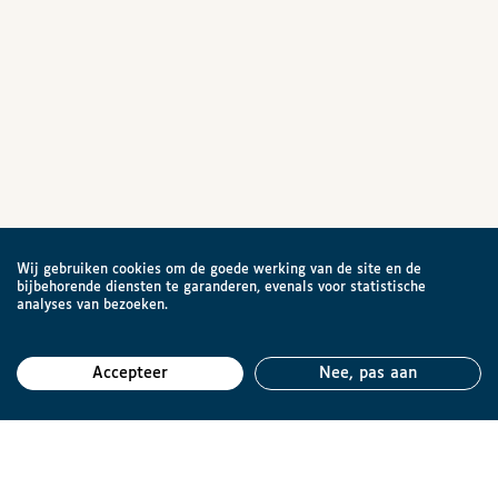
Wij gebruiken cookies om de goede werking van de site en de
bijbehorende diensten te garanderen, evenals voor statistische
analyses van bezoeken.
Accepteer
Nee, pas aan
Teru