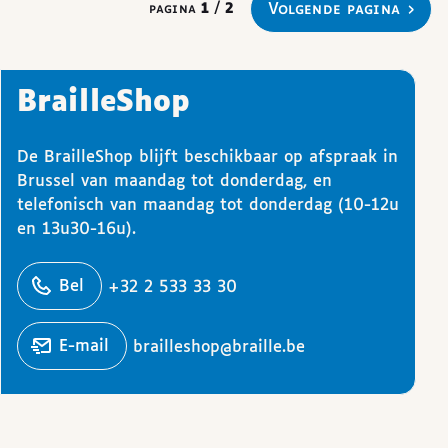
volgende pagina
pagina
1
/
2
BrailleShop
De BrailleShop blijft beschikbaar op afspraak in
Brussel van maandag tot donderdag, en
telefonisch van maandag tot donderdag (10-12u
en 13u30-16u).
ons
Bel
+32 2 533 33 30
Stuur een
e-mail
brailleshop@braille.be