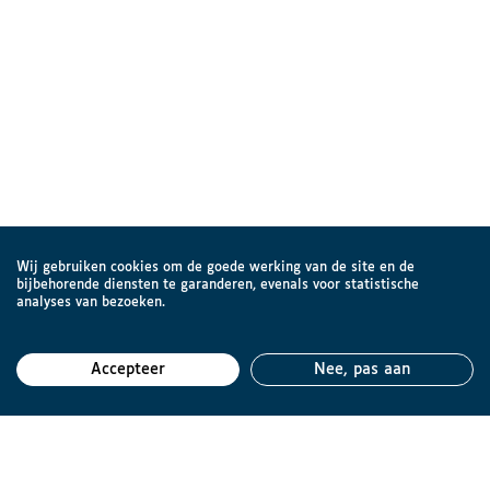
Wij gebruiken cookies om de goede werking van de site en de
bijbehorende diensten te garanderen, evenals voor statistische
analyses van bezoeken.
Accepteer
Nee, pas aan
Teru