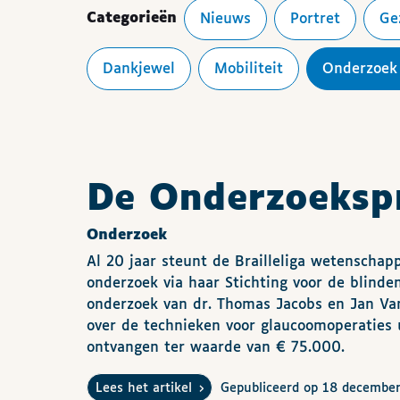
Categorieën
Nieuws
Portret
G
Dankjewel
Mobiliteit
Onderzoek
De Onderzoekspr
Onderzoek
Al 20 jaar steunt de Brailleliga wetenschapp
onderzoek via haar Stichting voor de blinden
onderzoek van dr. Thomas Jacobs en Jan Va
over de technieken voor glaucoomoperaties 
ontvangen ter waarde van € 75.000.
Lees het artikel
Gepubliceerd op 18 decembe