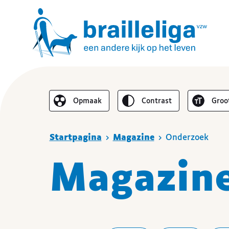
Omgekeerd
Lette
Opmaak
contrast
groo
De lay-out vereenvoudigen
Je bent hier
Startpagina
Magazine
Onderzoek
Magazin