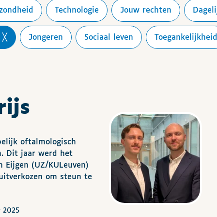
ezondheid
Technologie
Jouw rechten
Dagel
Jongeren
Sociaal leven
Toegankelijkhei
ijs
elijk oftalmologisch
. Dit jaar werd het
n Eijgen (UZ/KULeuven)
uitverkozen om steun te
r 2025