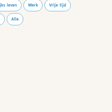
ijks leven
Werk
Vrije tijd
d
Alle