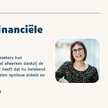
inanciële
zoekers hun
ol afwerken dankzij de
at heeft dat nu betekend
laten opnieuw enkele ex-
4