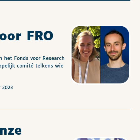
door FRO
an het Fonds voor Research
pelijk comité telkens wie
r 2023
nze