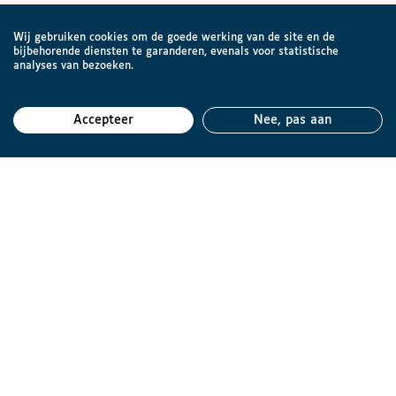
Wij gebruiken cookies om de goede werking van de site en de
bijbehorende diensten te garanderen, evenals voor statistische
analyses van bezoeken.
Accepteer
Nee, pas aan
Teru
Brailleliga vzw
Engelandstraat 57
1060 Brussel
België