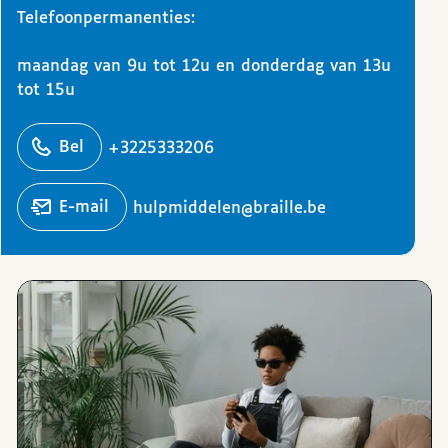
Telefoonpermanenties:
maandag van 9u tot 12u en donderdag van 13u
tot 15u
ons
Bel
+3225333206
Stuur een
e-mail
hulpmiddelen@braille.be
Afbeeldingen