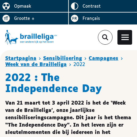
Omgekeerd
Opmaak
contrast
De lay-out vereenvoudigen
Letter
vergroten
Visiter le site en
grootte
+
Français
Je bent hier
Startpagina
Sensibilisering
Campagnes
Week van de Brailleliga
2022
2022 : The
Independence Day
Van 21 maart tot 3 april 2022 is het de ‘Week
van de Brailleliga’, onze jaarlijkse
sensibiliseringscampagne. Dit jaar is het thema
“The Independence Day”. In het leven zijn er
sleutelmomenten die bij iedereen in het