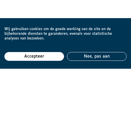
Wij gebruiken cookies om de goede werking van de site en de
bijbehorende diensten te garanderen, evenals voor statistische
analyses van bezoeken.
Accepteer
Nee, pas aan
Teru
Brailleliga vzw