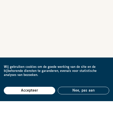
Wij gebruiken cookies om de goede werking van de site en de
bijbehorende diensten te garanderen, evenals voor statistische
analyses van bezoeken.
Accepteer
Nee, pas aan
Teru