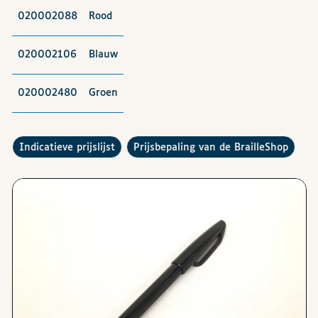
020002088
Rood
020002106
Blauw
020002480
Groen
De
raadplegen
Hoe werkt de
?
indicatieve prijslijst
prijsbepaling van de BrailleShop
Afbeeldingen