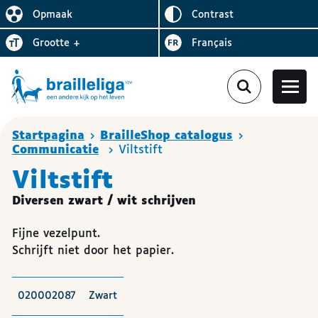
Omgekeerd
Opmaak
contrast
De lay-out vereenvoudigen
Letter
vergroten
Visiter le site en
grootte
+
Français
Je bent hier :
Startpagina
BrailleShop catalogus
Communicatie
Viltstift
Viltstift
Diversen zwart / wit schrijven
Fijne vezelpunt.
Schrijft niet door het papier.
020002087
Zwart