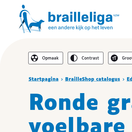
Omgekeerd
Lette
Opmaak
contrast
groo
De lay-out vereenvoudigen
Je bent hier :
Startpagina
BrailleShop catalogus
Ed
Ronde g
voelbare 