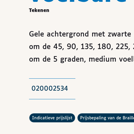
Tekenen
Gele achtergrond met zwarte 
om de 45, 90, 135, 180, 225, 
om de 5 graden, medium voel
020002534
De
raadplegen
Hoe werkt de
indicatieve prijslijst
prijsbepaling van de Brail