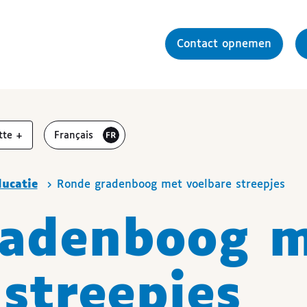
Contact opnemen
r
vergroten
Visiter le site en
tte
+
Français
ucatie
Ronde gradenboog met voelbare streepjes
radenboog 
streepjes