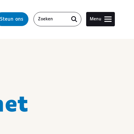
Steun ons
Menu
met