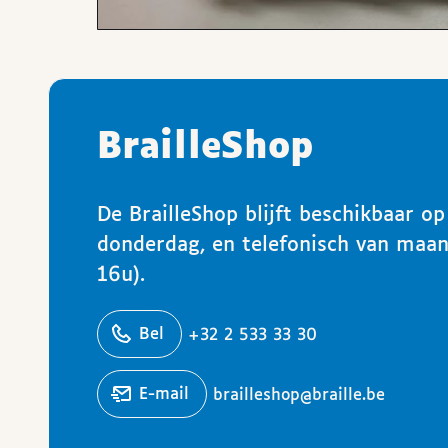
BrailleShop
De BrailleShop blijft beschikbaar o
donderdag, en telefonisch van maa
16u).
ons
Bel
+32 2 533 33 30
Stuur een
e-mail
brailleshop@braille.be