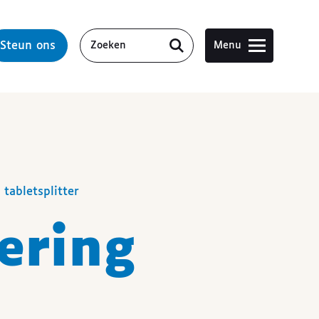
Steun ons
Menu
 tabletsplitter
oering