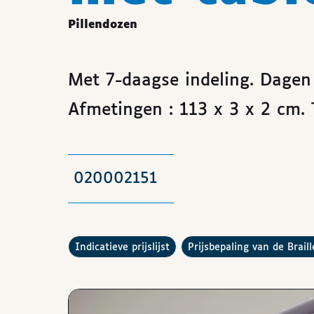
Pillendozen
Met 7-daagse indeling. Dagen 
Afmetingen : 113 x 3 x 2 cm. T
020002151
De
raadplegen
Hoe werkt de
indicatieve prijslijst
prijsbepaling van de Brail
Afbeeldingen