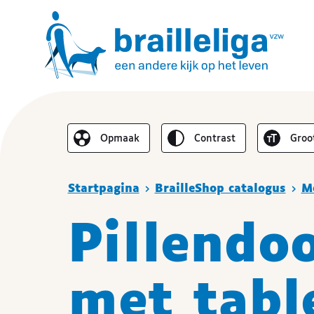
Omgekeerd
Lette
Opmaak
contrast
groo
De lay-out vereenvoudigen
Je bent hier :
Startpagina
BrailleShop catalogus
M
Pillendoo
met table