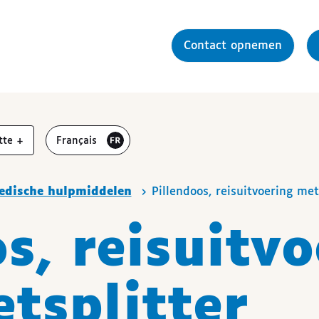
Contact opnemen
r
vergroten
Visiter le site en
tte
+
Français
edische hulpmiddelen
Pillendoos, reisuitvoering met
s, reisuitv
tsplitter