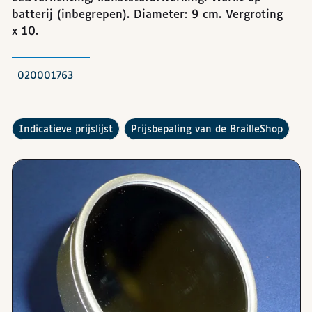
batterij (inbegrepen). Diameter: 9 cm. Vergroting
x 10.
020001763
De
raadplegen
Hoe werkt de
?
indicatieve prijslijst
prijsbepaling van de BrailleShop
Afbeeldingen