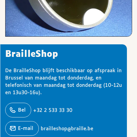
BrailleShop
De BrailleShop blijft beschikbaar op afspraak in
Brussel van maandag tot donderdag, en
telefonisch van maandag tot donderdag (10-12u
en 13u30-16u).
ons
Bel
+32 2 533 33 30
Stuur een
e-mail
brailleshop@braille.be