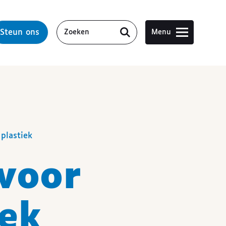
Steun ons
Menu
plastiek
voor
iek