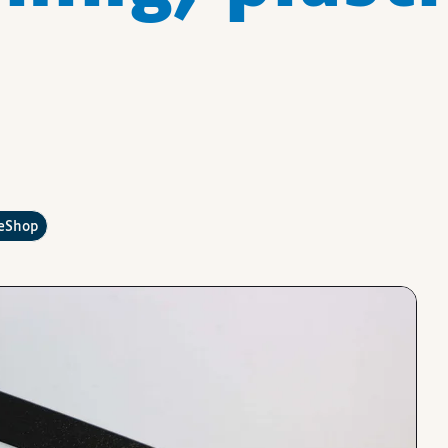
?
leShop