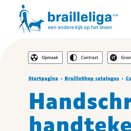
Omgekeerd
Lette
Opmaak
contrast
groo
De lay-out vereenvoudigen
Je bent hier :
Startpagina
BrailleShop catalogus
C
Handschr
handteke