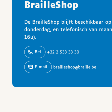
BrailleShop
De BrailleShop blijft beschikbaar o
donderdag, en telefonisch van maa
16u).
ons
Bel
+32 2 533 33 30
Stuur een
e-mail
brailleshop@braille.be