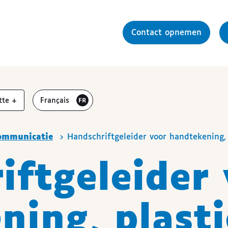
Contact opnemen
r
vergroten
Visiter le site en
tte
+
Français
ommunicatie
Handschriftgeleider voor handtekening, 
iftgeleider 
ning, plast