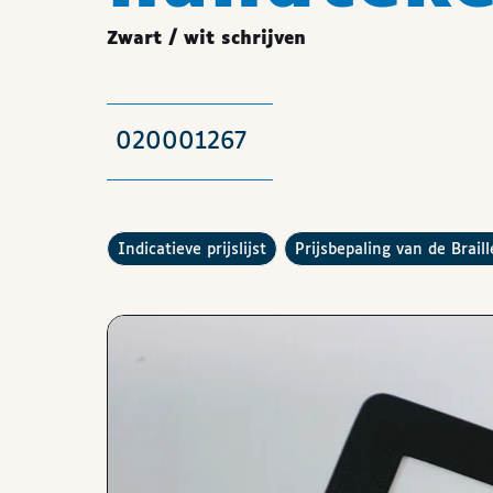
Zwart / wit schrijven
020001267
De
raadplegen
Hoe werkt de
indicatieve prijslijst
prijsbepaling van de Brail
Afbeeldingen