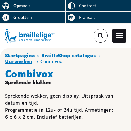
Omgekeerd
Opmaak
contrast
De lay-out vereenvoudigen
Letter
vergroten
Visiter le site en
grootte
+
Français
Je bent hier :
Startpagina
BrailleShop catalogus
Uurwerken
Combivox
Combivox
Sprekende klokken
Sprekende wekker, geen display. Uitspraak van
datum en tijd.
Programmatie in 12u- of 24u tijd. Afmetingen:
6 x 6 x 2 cm. Inclusief batterijen.