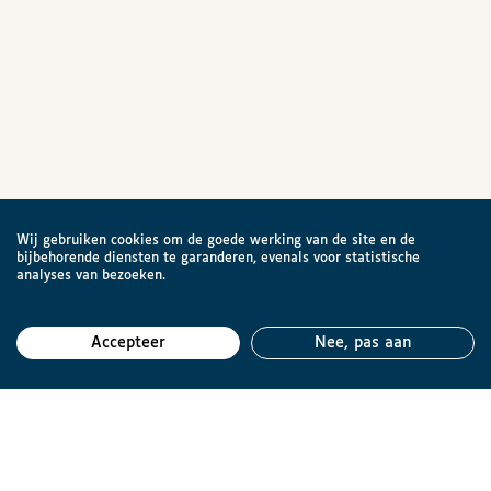
Wij gebruiken cookies om de goede werking van de site en de
bijbehorende diensten te garanderen, evenals voor statistische
analyses van bezoeken.
Accepteer
Nee, pas aan
Teru