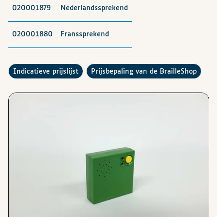
020001879
Nederlandssprekend
020001880
Franssprekend
De
raadplegen
Hoe werkt de
?
indicatieve prijslijst
prijsbepaling van de BrailleShop
Afbeeldingen