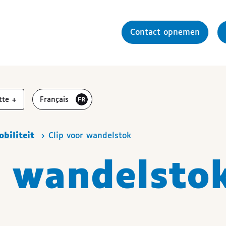
Contact opnemen
r
vergroten
Visiter le site en
tte
+
Français
biliteit
Clip voor wandelstok
r wandelsto