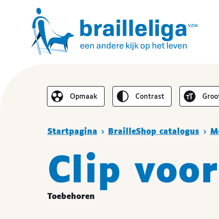
Omgekeerd
Lette
Opmaak
contrast
groo
De lay-out vereenvoudigen
Je bent hier :
Startpagina
BrailleShop catalogus
Mo
Clip voo
Toebehoren