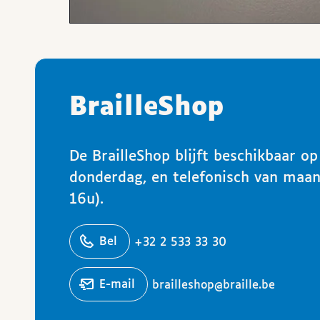
BrailleShop
De BrailleShop blijft beschikbaar o
donderdag, en telefonisch van maa
16u).
ons
Bel
+32 2 533 33 30
Stuur een
e-mail
brailleshop@braille.be