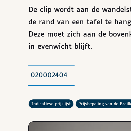
De clip wordt aan de wandels
de rand van een tafel te hang
Deze moet zich aan de bovenk
in evenwicht blijft.
020002404
De
raadplegen
Hoe werkt de
indicatieve prijslijst
prijsbepaling van de Brail
Afbeeldingen