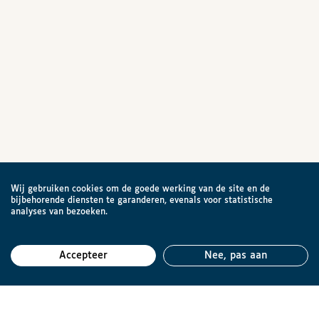
Wij gebruiken cookies om de goede werking van de site en de
bijbehorende diensten te garanderen, evenals voor statistische
analyses van bezoeken.
Accepteer
Nee, pas aan
Teru