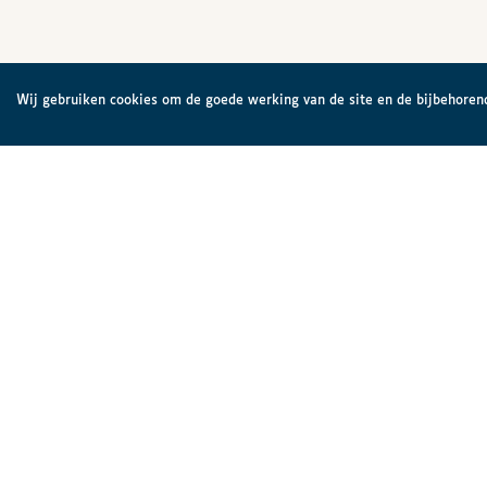
Wij gebruiken cookies om de goede werking van de site en de bijbehorend
Brailleliga vzw
De Brai
Engelandstraat 57
Histor
1060 Brussel
België