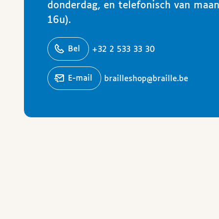
donderdag, en telefonisch van maa
16u).
ons
Bel
+32 2 533 33 30
Stuur een
e-mail
brailleshop@braille.be