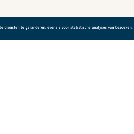
e diensten te garanderen, evenals voor statistische analyses van bezoeken.
lleliga
Regiohu
iek
Jouw co