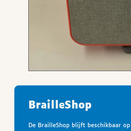
BrailleShop
De BrailleShop blijft beschikbaar o