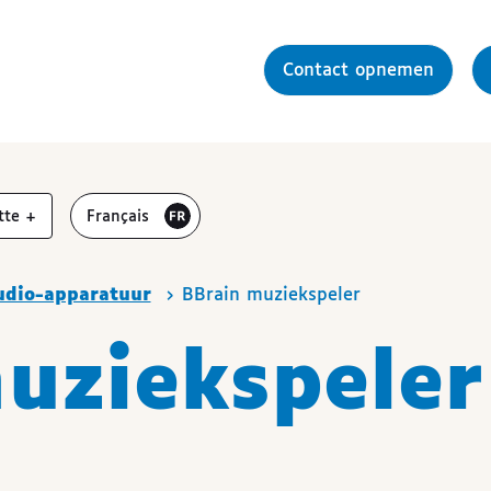
Contact opnemen
r
vergroten
Visiter le site en
tte
+
Français
udio-apparatuur
BBrain muziekspeler
uziekspeler