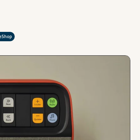
?
leShop