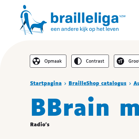
Omgekeerd
Lette
Opmaak
contrast
groo
De lay-out vereenvoudigen
Je bent hier :
Startpagina
BrailleShop catalogus
A
BBrain m
Radio's