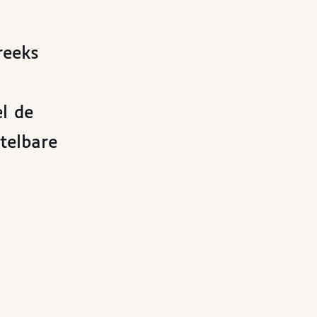
reeks
l de
telbare