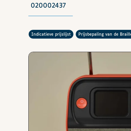
020002437
De
raadplegen
Hoe werkt de
indicatieve prijslijst
prijsbepaling van de Brail
Afbeeldingen