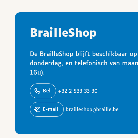
BrailleShop
De BrailleShop blijft beschikbaar o
donderdag, en telefonisch van maa
16u).
ons
Bel
+32 2 533 33 30
Stuur een
e-mail
brailleshop@braille.be