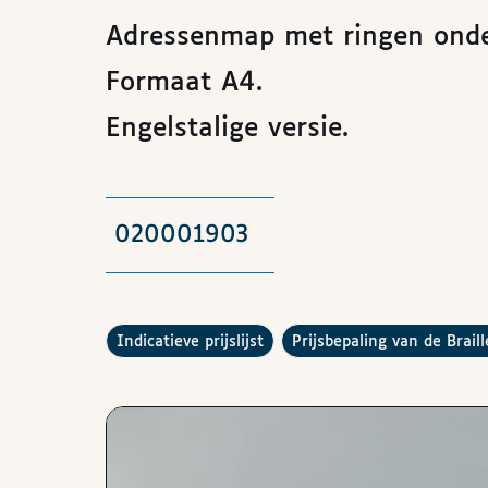
Adressenmap met ringen onde
Formaat A4.
Engelstalige versie.
020001903
De
raadplegen
Hoe werkt de
indicatieve prijslijst
prijsbepaling van de Brail
Afbeeldingen