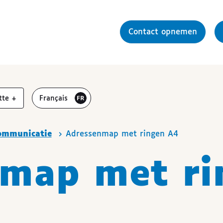
Contact opnemen
r
vergroten
Visiter le site en
tte
+
Français
ommunicatie
Adressenmap met ringen A4
nmap met ri