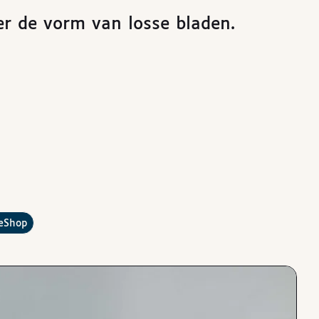
r de vorm van losse bladen.
?
leShop