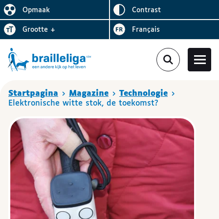
Omgekeerd
Opmaak
contrast
De lay-out vereenvoudigen
Letter
vergroten
Visiter le site en
grootte
+
Français
Je bent hier
Startpagina
Magazine
Technologie
Elektronische witte stok, de toekomst?