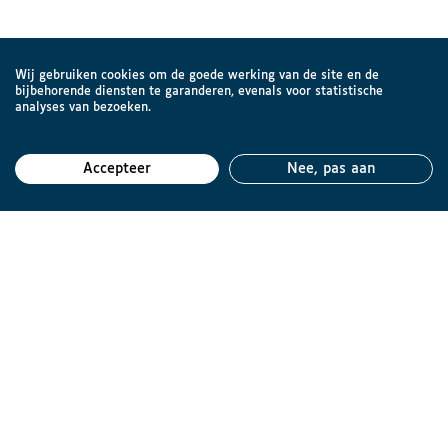
Wij gebruiken cookies om de goede werking van de site en de
bijbehorende diensten te garanderen, evenals voor statistische
analyses van bezoeken.
Accepteer
Nee, pas aan
Teru
Brailleliga vzw
Engelandstraat 57