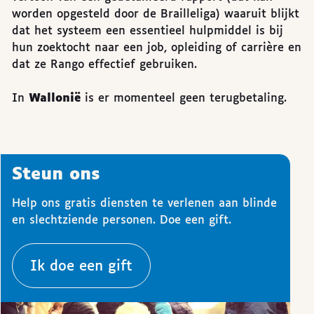
worden opgesteld door de Brailleliga) waaruit blijkt
dat het systeem een essentieel hulpmiddel is bij
hun zoektocht naar een job, opleiding of carrière en
dat ze Rango effectief gebruiken.
In
Wallonië
is er momenteel geen terugbetaling.
Steun ons
Help ons gratis diensten te verlenen aan blinde
en slechtziende personen. Doe een gift.
Ik doe een gift