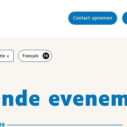
Contact opnemen
r
vergroten
Visiter le site en
tte
+
Français
nde evenem
26