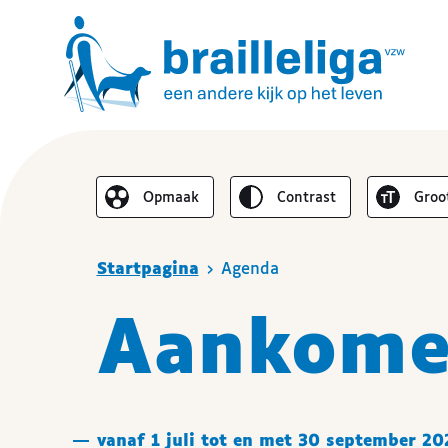
Omgekeerd
Lette
Opmaak
contrast
groo
De lay-out vereenvoudigen
Je bent hier
Startpagina
Agenda
Aankome
vanaf 1 juli tot en met 30 september 20