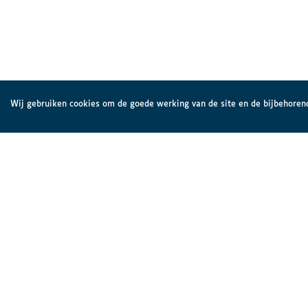
Wij gebruiken cookies om de goede werking van de site en de bijbehorend
Brailleliga vzw
De Brai