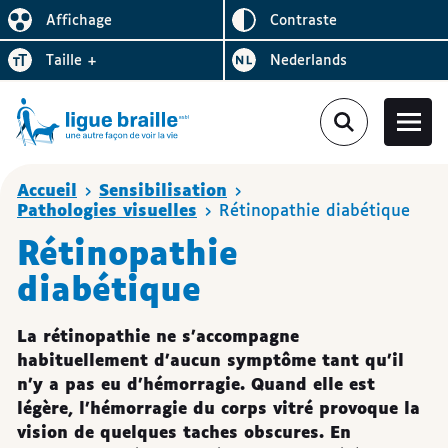
Inverser le
Affichage
contraste
Réduire l’affichage
Augmenter la
Bezoek de website in het
taille
+
Nederlands
Vous êtes ici
Accueil
Sensibilisation
Pathologies visuelles
Rétinopathie diabétique
Rétinopathie
diabétique
La rétinopathie ne s’accompagne
habituellement d’aucun symptôme tant qu’il
n’y a pas eu d’hémorragie. Quand elle est
légère, l’hémorragie du corps vitré provoque la
vision de quelques taches obscures. En