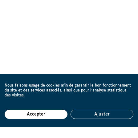
Nous faisons usage de cookies afin de garantir le bon fonctionnement
du site et des services associés, ainsi que pour l’analyse statistique
des visites.
Accepter
Ajuster
Reto