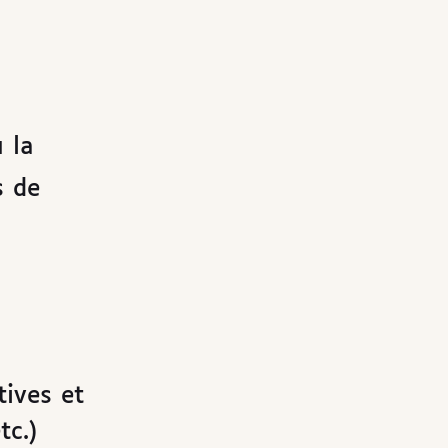
 la
s de
tives et
tc.)