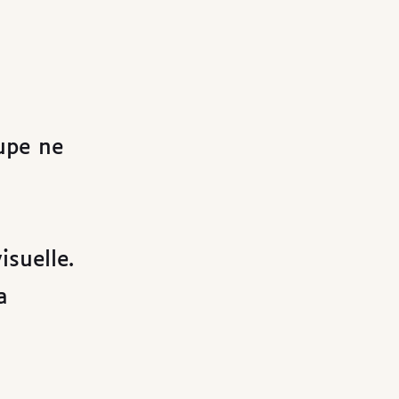
upe ne
isuelle.
a