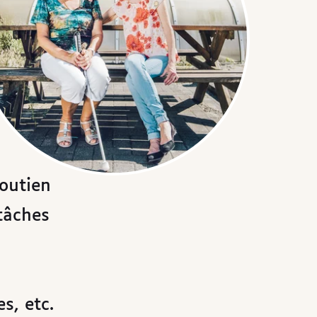
soutien
tâches
s, etc.