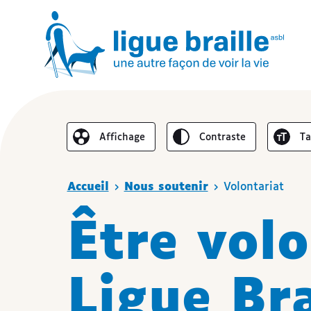
Inverser le
Au
Affichage
contraste
t
Réduire l’affichage
Vous êtes ici
Accueil
Nous soutenir
Volontariat
Être volo
Ligue Bra