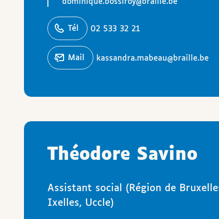
dominique.bossiroy@braille.be
éphoner
Tél
02 533 32 21
Écrire un
mail
kassandra.mabeau@braille.be
Théodore Savino
Assistant social (Région de Bruxelle
Ixelles, Uccle)