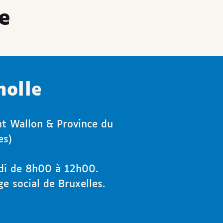
e
olle
nt Wallon & Province du
es)
di de 8h00 à 12h00.
e social de Bruxelles.