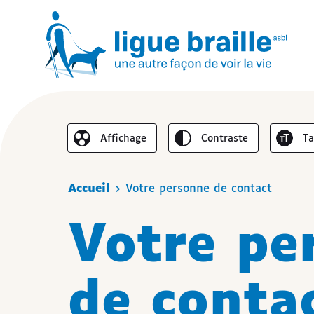
Inverser le
Au
Affichage
contraste
t
Réduire l’affichage
Vous êtes ici
Accueil
Votre personne de contact
Votre pe
de conta