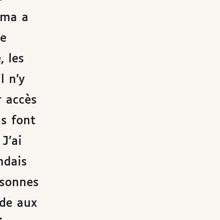
mma a
ne
, les
l n’y
r accès
ls font
J’ai
ndais
rsonnes
nde aux