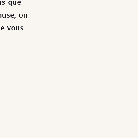
is que
muse, on
ue vous