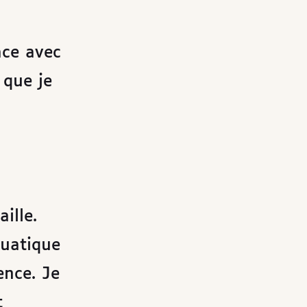
ace avec
 que je
ille.
quatique
ence. Je
t