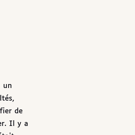
z un
ltés,
fier de
. Il y a