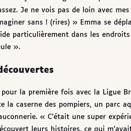
assez. Je ne vois pas de loin avec mes
imaginer sans ! (rires) » Emma se dépl
ide particulièrement dans les endroits
eule ».
découvertes
our la première fois avec la Ligue Bra
ite la caserne des pompiers, un parc a
auconnerie. « C’était une super expéri
écouvert leurs histoires, ce qui m’avai