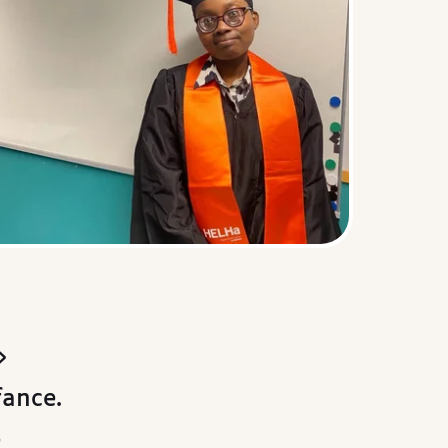
»
fance.
e