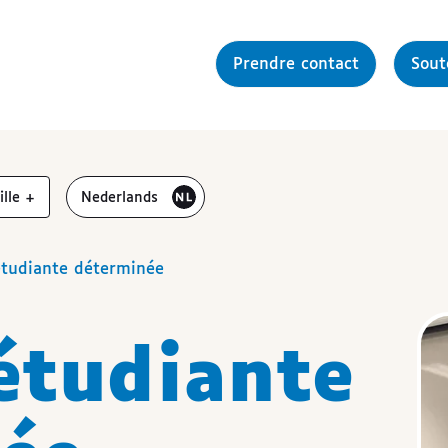
Prendre contact
Sou
gmenter la
Bezoek de website in het
aille
+
Nederlands
étudiante déterminée
étudiante