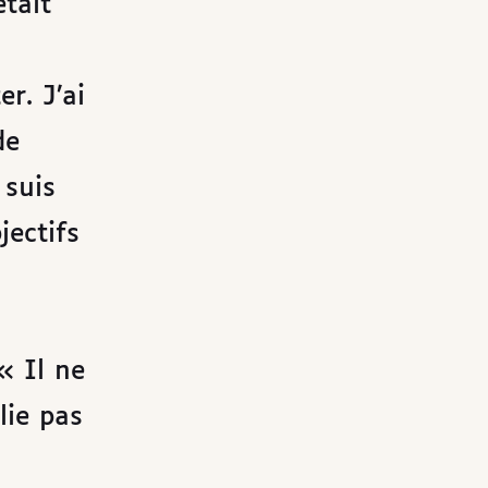
était
r. J’ai
de
 suis
ectifs
« Il ne
lie pas