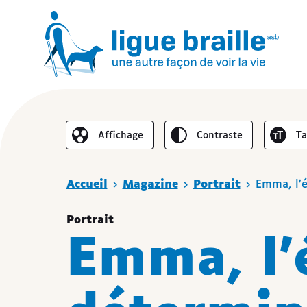
Inverser le
Au
Affichage
contraste
t
Réduire l’affichage
Vous êtes ici
Accueil
Magazine
Portrait
Emma, l’
Portrait
Emma, l’