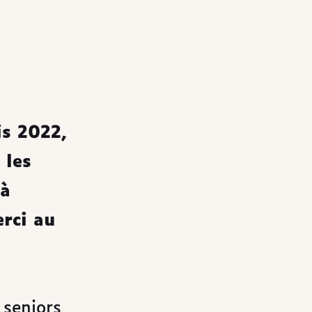
is 2022,
 les
 à
rci au
 seniors