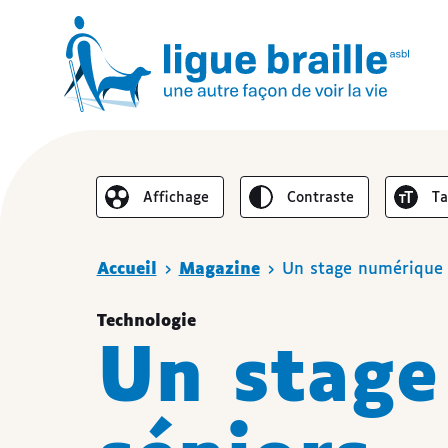
Inverser le
Au
Affichage
contraste
t
Réduire l’affichage
Vous êtes ici
Accueil
Magazine
Un stage numérique 
Technologie
Un stage