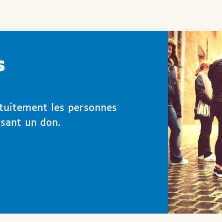
s
tuitement les personnes
isant un don.