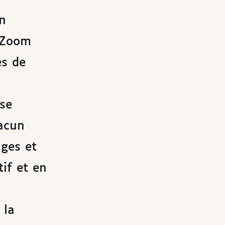
n
, Zoom
es de
 se
acun
ages et
if et en
 la