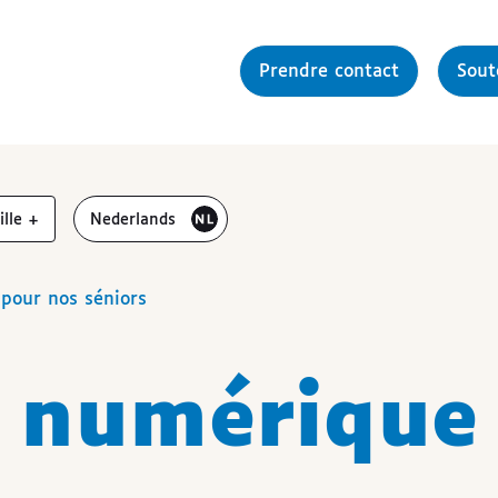
Prendre contact
Sou
gmenter la
Bezoek de website in het
aille
+
Nederlands
pour nos séniors
 numérique