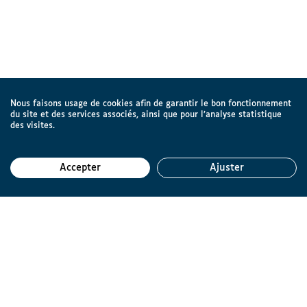
Nous faisons usage de cookies afin de garantir le bon fonctionnement
du site et des services associés, ainsi que pour l’analyse statistique
des visites.
Accepter
Ajuster
Reto