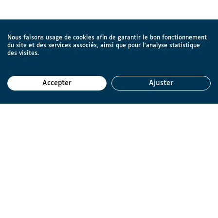
Nous faisons usage de cookies afin de garantir le bon fonctionnement
du site et des services associés, ainsi que pour l’analyse statistique
des visites.
Accepter
Ajuster
Reto
Ligue Braille asbl
Rue d'Angleterre 57