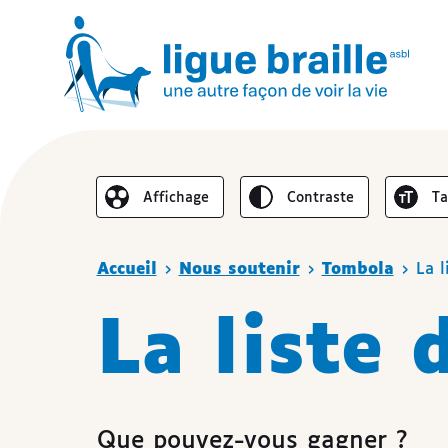
Inverser le
Au
Affichage
contraste
t
Réduire l’affichage
Vous êtes ici
Accueil
Nous soutenir
Tombola
La l
La liste 
Que pouvez-vous gagner ?