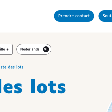
Prendre contact
Sou
gmenter la
Bezoek de website in het
aille
+
Nederlands
iste des lots
des lots