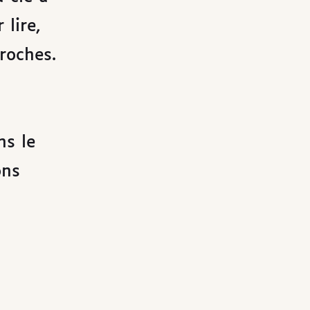
 lire,
roches.
ns le
ons