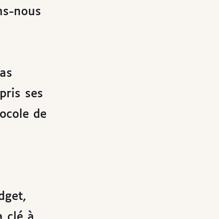
ons-nous
ras
pris ses
tocole de
dget,
 clé à