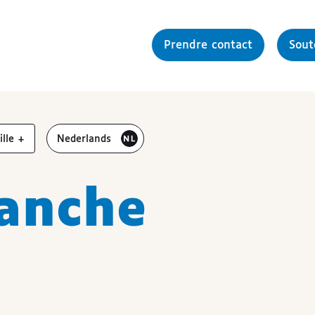
Prendre contact
Sou
gmenter la
Bezoek de website in het
aille
+
Nederlands
anche