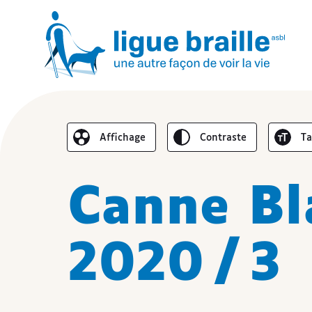
Inverser le
Au
Affichage
contraste
t
Réduire l’affichage
Canne Bl
2020 / 3