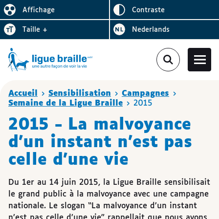
Inverser le
Affichage
contraste
Réduire l’affichage
Augmenter la
Bezoek de website in het
taille
+
Nederlands
Vous êtes ici
Accueil
Sensibilisation
Campagnes
Semaine de la Ligue Braille
2015
2015 - La malvoyance
d'un instant n'est pas
celle d'une vie
Du 1er au 14 juin 2015, la Ligue Braille sensibilisait
le grand public à la malvoyance avec une campagne
nationale. Le slogan “La malvoyance d’un instant
n’est pas celle d’une vie” rappellait que nous avons