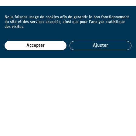
Nous faisons usage de cookies afin de garantir le bon fonctionnement
du site et des services associés, ainsi que pour l’analyse statistique
des visites.
Accepter
Ajuster
Reto
Ligue Braille asbl
Rue d'Angleterre 57
1060 Bruxelles