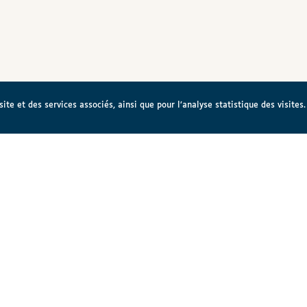
te et des services associés, ainsi que pour l’analyse statistique des visites.
e Braille
Antenne