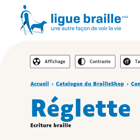
Inverser le
Au
Affichage
contraste
t
Réduire l’affichage
Vous êtes ici :
Accueil
Catalogue du BrailleShop
Co
Réglette
Ecriture braille