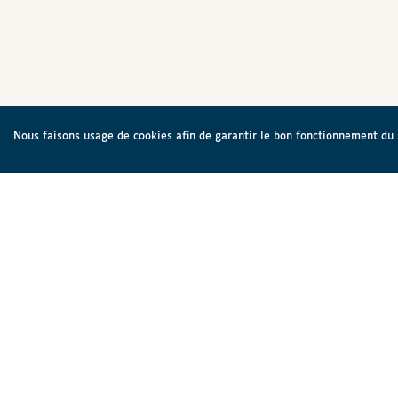
Nous faisons usage de cookies afin de garantir le bon fonctionnement du si
Ligue Braille asbl
La Ligu