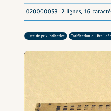
020000053
2 lignes, 16 caractè
Consulter la
Comment fonctionne la
liste de prix indicative
tarification du BrailleS
Images