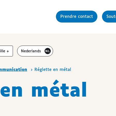
Prendre contact
Sou
gmenter la
Bezoek de website in het
aille
+
Nederlands
mmunication
Réglette en métal
 en métal