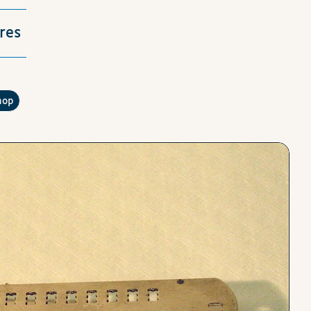
res
?
hop