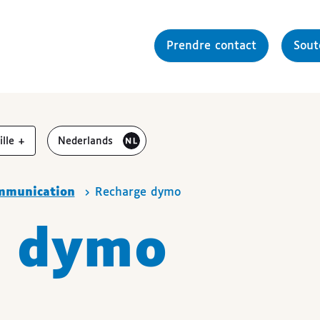
Prendre contact
Sou
gmenter la
Bezoek de website in het
aille
+
Nederlands
mmunication
Recharge dymo
e dymo