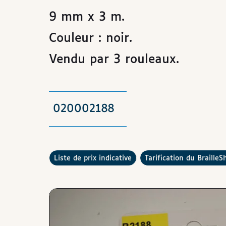
9 mm x 3 m.
Couleur : noir.
Vendu par 3 rouleaux.
020002188
Consulter la
Comment fonctionne la
liste de prix indicative
tarification du BrailleS
Images