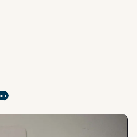
?
hop