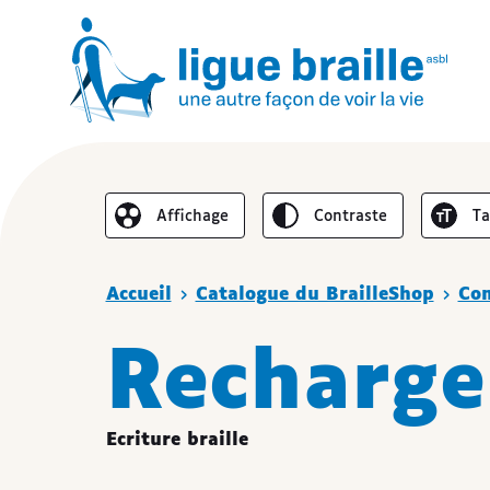
Inverser le
Au
Affichage
contraste
t
Réduire l’affichage
Vous êtes ici :
Accueil
Catalogue du BrailleShop
Co
Recharg
Ecriture braille