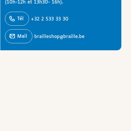
(10h-12h et 13h30- 16h).
éphoner
Tél
+32 2 533 33 30
Écrire un
mail
brailleshop@braille.be