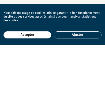
Nous faisons usage de cookies afin de garantir le bon fonctionnement
du site et des services associés, ainsi que pour l’analyse statistique
des visites.
Accepter
Ajuster
Reto
Ligue Braille asbl
Rue d'Angleterre 57
1060 Bruxelles